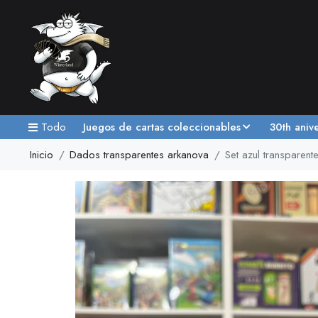
Todo
Juegos de cartas coleccionables
30th aniv
Inicio
Dados transparentes arkanova
Set azul transparent