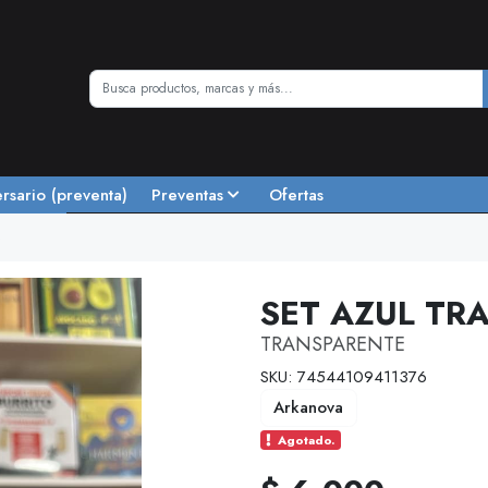
ersario (preventa)
Preventas
Ofertas
e
SET AZUL TR
TRANSPARENTE
SKU: 74544109411376
Arkanova
Agotado.