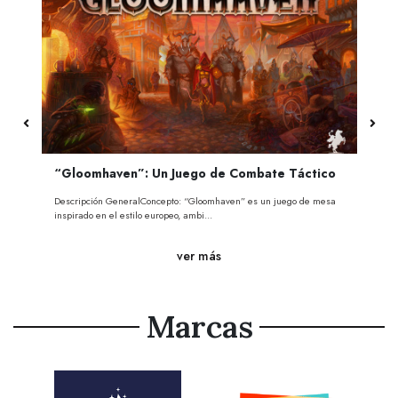
“Gloomhaven”: Un Juego de Combate Táctico
El
Descripción GeneralConcepto: “Gloomhaven” es un juego de mesa
Con
inspirado en el estilo europeo, ambi...
hec
ver más
Marcas