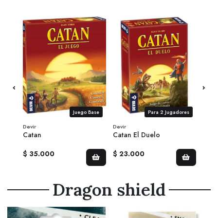
Juego Base
Para 2 Jugadores
Devir
Devir
Devir
Catan
Catan El Duelo
Cata
juga
$ 35.000
$ 23.000
$ 2
Dragon shield