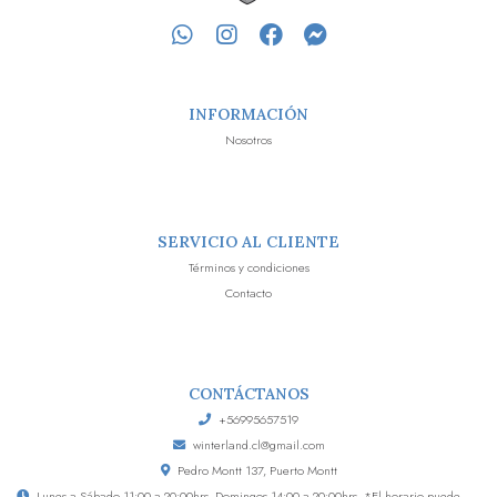
INFORMACIÓN
Nosotros
SERVICIO AL CLIENTE
Términos y condiciones
Contacto
CONTÁCTANOS
+56995657519
winterland.cl@gmail.com
Pedro Montt 137, Puerto Montt
Lunes a Sábado 11:00 a 20:00hrs, Domingos 14:00 a 20:00hrs. *El horario puede