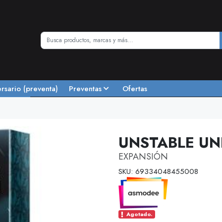
ersario (preventa)
Preventas
Ofertas
UNSTABLE UN
EXPANSIÓN
SKU: 69334048455008
Agotado.