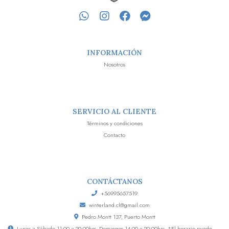
INFORMACIÓN
Nosotros
SERVICIO AL CLIENTE
Términos y condiciones
Contacto
CONTÁCTANOS
+56995657519
winterland.cl@gmail.com
Pedro Montt 137, Puerto Montt
Lunes a Sábado 11:00 a 20:00hrs, Domingos 14:00 a 20:00hrs. *El horario puede