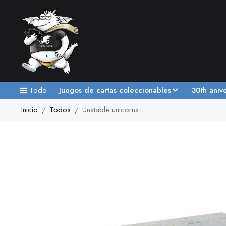
Todo
Juegos de cartas coleccionables
30th aniv
Inicio
Todos
Unstable unicorns