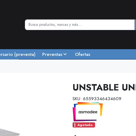
ersario (preventa)
Preventas
Ofertas
UNSTABLE UN
SKU: 65593346434609
Agotado.