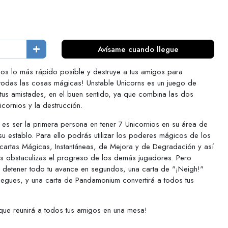
Avísame cuando llegue
nios lo más rápido posible y destruye a tus amigos para
 todas las cosas mágicas! Unstable Unicorns es un juego de
á tus amistades, en el buen sentido, ya que combina las dos
icornios y la destrucción.
s es ser la primera persona en tener 7 Unicornios en su área de
 establo. Para ello podrás utilizar los poderes mágicos de los
cartas Mágicas, Instantáneas, de Mejora y de Degradación y así
tras obstaculizas el progreso de los demás jugadores. Pero
 detener todo tu avance en segundos, una carta de "¡Neigh!"
uegues, y una carta de Pandamonium convertirá a todos tus
que reunirá a todos tus amigos en una mesa!