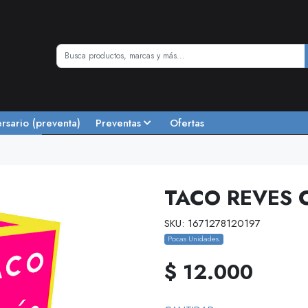
ersario (preventa)
Preventas
Ofertas
TACO REVES 
SKU: 1671278120197
Pocas Unidades.
$ 12.000