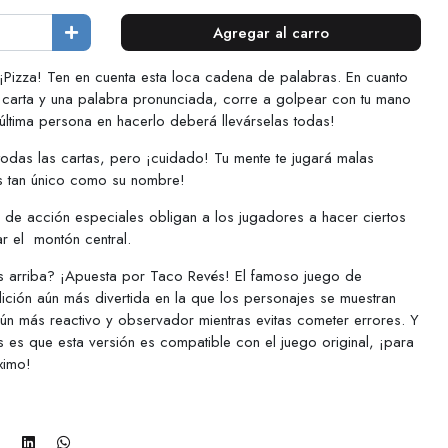
Agregar al carro
¡Pizza! Ten en cuenta esta loca cadena de palabras. En cuanto
 carta y una palabra pronunciada, corre a golpear con tu mano
 última persona en hacerlo deberá llevárselas todas!
odas las cartas, pero ¡cuidado! Tu mente te jugará malas
es tan único como su nombre!
s de acción especiales obligan a los jugadores a hacer ciertos
ar el montón central.
s arriba? ¡Apuesta por Taco Revés! El famoso juego de
ción aún más divertida en la que los personajes se muestran
 aún más reactivo y observador mientras evitas cometer errores. Y
s es que esta versión es compatible con el juego original, ¡para
ximo!