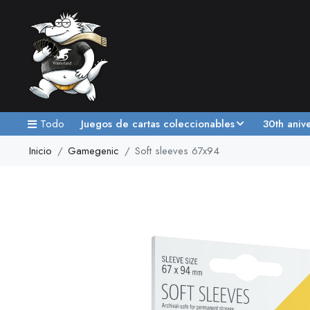
Todo
Juegos de cartas coleccionables
30th aniv
Inicio
Gamegenic
Soft sleeves 67x94