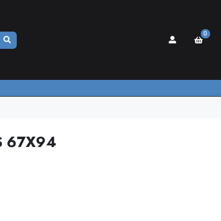
0
S 67X94