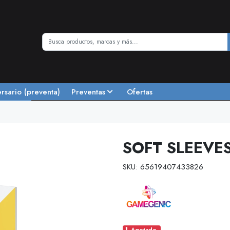
ersario (preventa)
Preventas
Ofertas
SOFT SLEEVE
SKU: 65619407433826
Agotado.