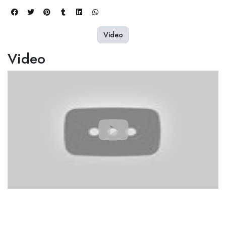
Video
Video