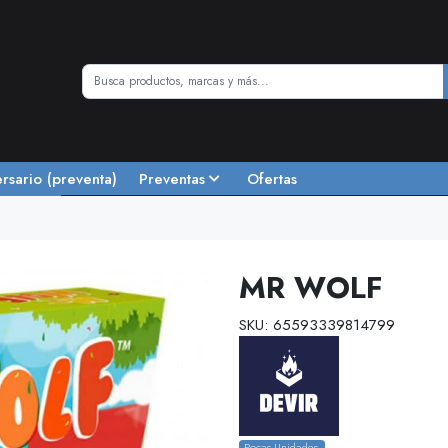
ersario (preventa)
Preventas
Ofertas
MR WOLF
SKU: 65593339814799
Pocas Unidades.