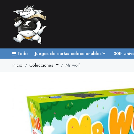
Todo
Juegos de cartas coleccionables
30th aniv
Inicio
Colecciones
Mr wolf