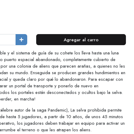
Agregar al carro
le y el sistema de guía de su cohete los lleva hasta una luna
ioso puerto espacial abandonado, completamente cubierto de
o por una colonia de aliens que parecen arañas, a quienes no les
adan su mundo. Enseguida se producen grandes hundimientos en
pacial y queda claro por qué lo abandonaron. Para escapar con
arar un portal de transporte y ponerlo de nuevo en
todos los portales están desconectados y ocultos bajo la selva.
erder, en marcha!
élebre autor de la saga Pandemic), La selva prohibida permite
de hasta 5 jugadores, a partir de 10 años, de unos 45 minutos
erativo, los jugadores deben trabajar en equipo para activar un
rrumbe el terreno o que les atrapen los aliens.