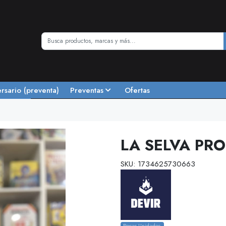
ersario (preventa)
Preventas
Ofertas
LA SELVA PRO
SKU: 1734625730663
Pocas Unidades.