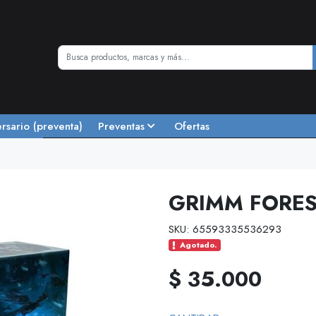
ersario (preventa)
Preventas
Ofertas
GRIMM FORE
SKU: 65593335536293
Agotado.
$ 35.000