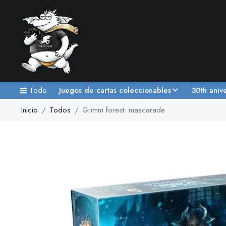
Todo
Juegos de cartas coleccionables
30th aniv
Inicio
Todos
Grimm forest: mascarade