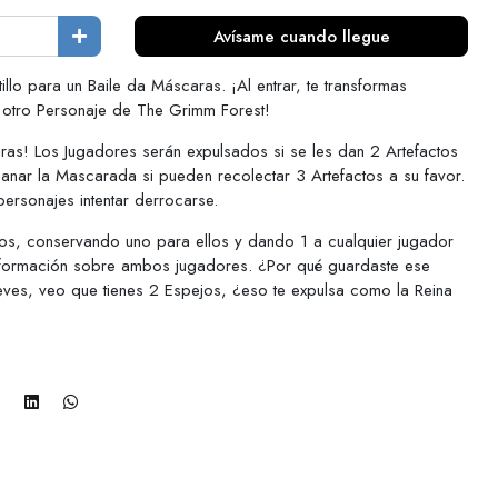
Avísame cuando llegue
tillo para un Baile da Máscaras. ¡Al entrar, te transformas
 otro Personaje de The Grimm Forest!
suras! Los Jugadores serán expulsados si se les dan 2 Artefactos
nar la Mascarada si pueden recolectar 3 Artefactos a su favor.
personajes intentar derrocarse.
os, conservando uno para ellos y dando 1 a cualquier jugador
 información sobre ambos jugadores. ¿Por qué guardaste ese
eves, veo que tienes 2 Espejos, ¿eso te expulsa como la Reina