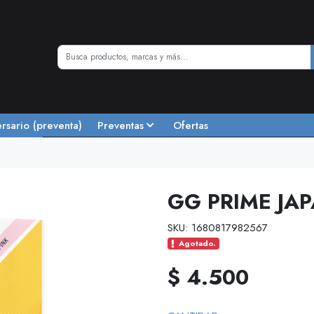
ersario (preventa)
Preventas
Ofertas
GG PRIME JA
SKU: 1680817982567
Agotado.
$ 4.500