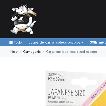
Todo
Juegos de cartas coleccionables
30th aniv
Inicio
Gamegenic
Gg prime japanese sized orange