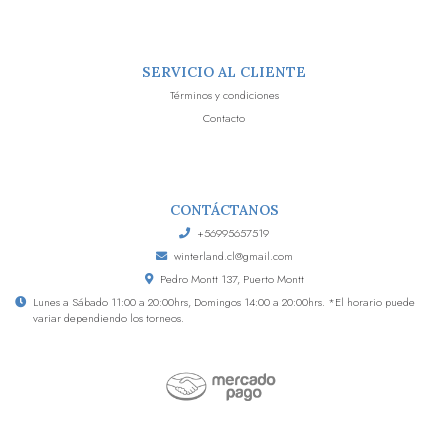
SERVICIO AL CLIENTE
Términos y condiciones
Contacto
CONTÁCTANOS
+56995657519
winterland.cl@gmail.com
Pedro Montt 137, Puerto Montt
Lunes a Sábado 11:00 a 20:00hrs, Domingos 14:00 a 20:00hrs. *El horario puede
variar dependiendo los torneos.
Winterland © 2026
Creado por
Bsale