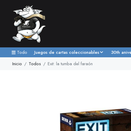
Todo
Juegos de cartas coleccionables
30th aniv
Inicio
Todos
Exit: la tumba del faraón