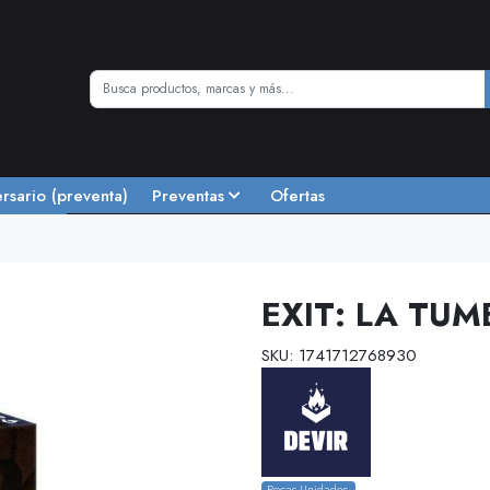
ersario (preventa)
Preventas
Ofertas
EXIT: LA TU
SKU: 1741712768930
Pocas Unidades.