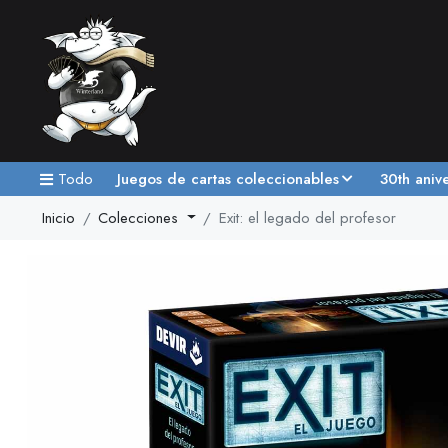
Todo
Juegos de cartas coleccionables
30th aniv
Inicio
Colecciones
Exit: el legado del profesor