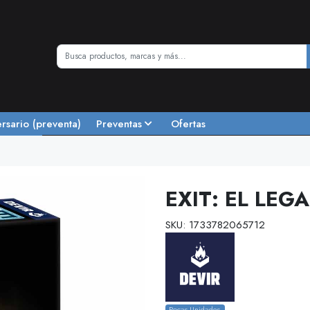
ersario (preventa)
Preventas
Ofertas
EXIT: EL LEG
SKU: 1733782065712
Pocas Unidades.