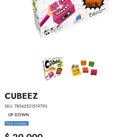
CUBEEZ
SKU: 78542531519793
UP DOWN
Pocas Unidades.
$ 20.000