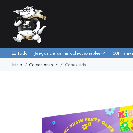
Todo
Juegos de cartas coleccionables
30th aniv
Inicio
Colecciones
Cortex kids