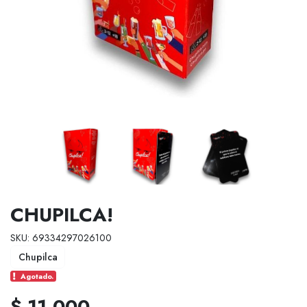
CHUPILCA!
SKU: 69334297026100
Chupilca
Agotado.
$ 11.000