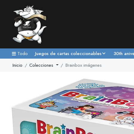
Todo
Juegos de cartas coleccionables
30th aniv
Inicio
Colecciones
Brainbox imágenes