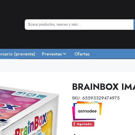
ersario (preventa)
Preventas
Ofertas
BRAINBOX IM
SKU: 65593329474975
Agotado.