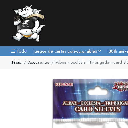
Todo
Juegos de cartas coleccionables
30th aniv
Inicio
Accesorios
Albaz - ecclesia - tri-brigade - card s