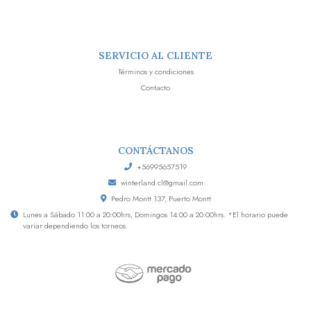
SERVICIO AL CLIENTE
Términos y condiciones
Contacto
CONTÁCTANOS
+56995657519
winterland.cl@gmail.com
Pedro Montt 137, Puerto Montt
Lunes a Sábado 11:00 a 20:00hrs, Domingos 14:00 a 20:00hrs. *El horario puede
variar dependiendo los torneos.
Winterland © 2026
Creado por
Bsale